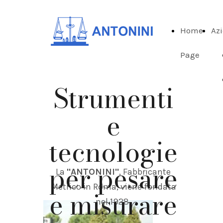
Home
Az
Page
Strumenti
e
tecnologie
per pesare
La
"ANTONINI"
, Fabbricante
Metrico in Roma, viene fondata
e misurare
nel 1928.